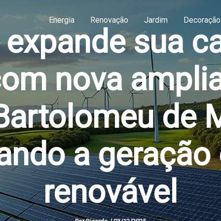
Energia
Renovação
Jardim
Decoração
 expande sua c
 com nova ampli
Bartolomeu de M
ando a geração 
renovável