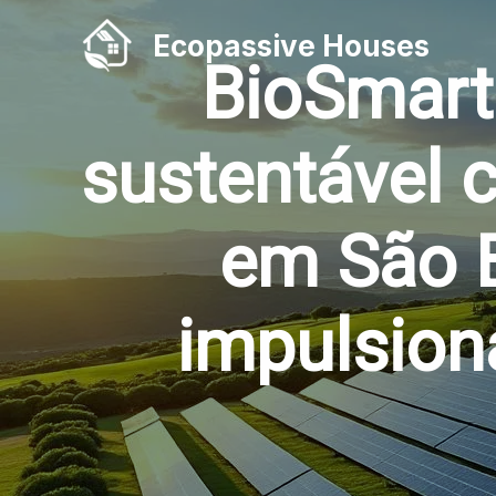
Ir
Ecopassive Houses
para
BioSmart
o
conteúdo
sustentável
em São 
impulsion