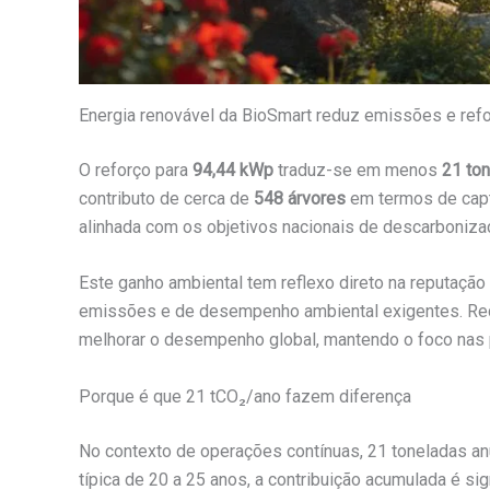
Energia renovável da BioSmart reduz emissões e ref
O reforço para
94,44 kWp
traduz-se em menos
21 to
contributo de cerca de
548 árvores
em termos de capt
alinhada com os objetivos nacionais de descarboniz
Este ganho ambiental tem reflexo direto na reputação 
emissões e de desempenho ambiental exigentes. Redu
melhorar o desempenho global, mantendo o foco nas p
Porque é que 21 tCO₂/ano fazem diferença
No contexto de operações contínuas, 21 toneladas anu
típica de 20 a 25 anos, a contribuição acumulada é si