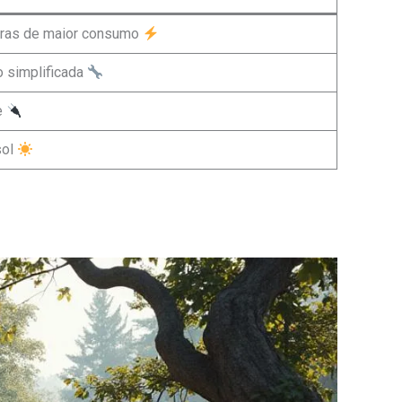
oras de maior consumo
 simplificada
e
sol