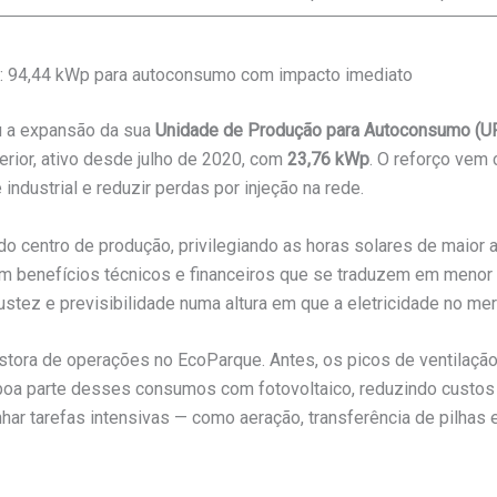
 94,44 kWp para autoconsumo com impacto imediato
u a expansão da sua
Unidade de Produção para Autoconsumo (U
rior, ativo desde julho de 2020, com
23,76 kWp
. O reforço vem
dustrial e reduzir perdas por injeção na rede.
do centro de produção, privilegiando as horas solares de maior
om benefícios técnicos e financeiros que se traduzem em menor 
stez e previsibilidade numa altura em que a eletricidade no merc
, gestora de operações no EcoParque. Antes, os picos de ventila
 boa parte desses consumos com fotovoltaico, reduzindo custos 
ar tarefas intensivas — como aeração, transferência de pilhas e