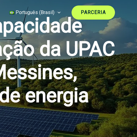
Português (Brasil)
PARCERIA
apacidade
ação da UPAC
essines,
de energia