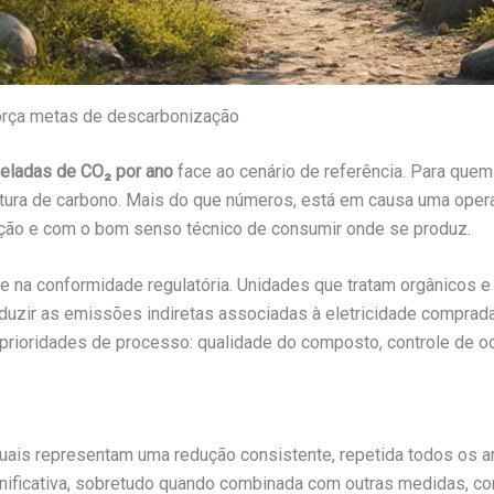
orça metas de descarbonização
neladas de CO₂ por ano
face ao cenário de referência. Para quem
ura de carbono. Mais do que números, está em causa uma opera
ação e com o bom senso técnico de consumir onde se produz.
e na conformidade regulatória. Unidades que tratam orgânicos e 
zir as emissões indiretas associadas à eletricidade comprada
rioridades de processo: qualidade do composto, controle de odo
ais representam uma redução consistente, repetida todos os ano
gnificativa, sobretudo quando combinada com outras medidas, com