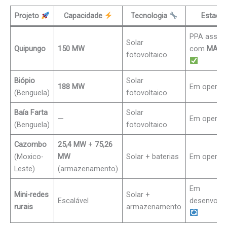
Projeto
Capacidade
Tecnologia
Estado
PPA assin
Solar
Quipungo
150 MW
com
MASD
fotovoltaico
Biópio
Solar
188 MW
Em opera
(Benguela)
fotovoltaico
Baía Farta
Solar
—
Em opera
(Benguela)
fotovoltaico
Cazombo
25,4 MW
+
75,26
(Moxico-
MW
Solar + baterias
Em opera
Leste)
(armazenamento)
Em
Mini-redes
Solar +
Escalável
desenvolv
rurais
armazenamento