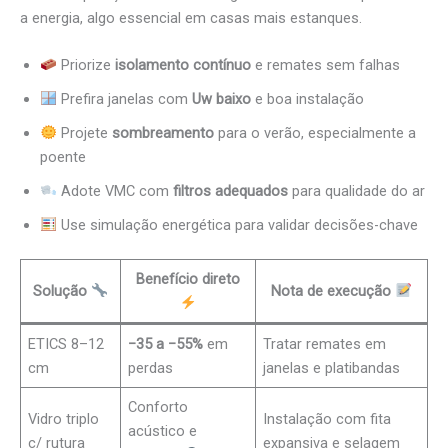
a energia, algo essencial em casas mais estanques.
Priorize
isolamento contínuo
e remates sem falhas
Prefira janelas com
Uw baixo
e boa instalação
Projete
sombreamento
para o verão, especialmente a
poente
Adote VMC com
filtros adequados
para qualidade do ar
Use simulação energética para validar decisões-chave
Benefício direto
Solução
Nota de execução
ETICS 8–12
−35 a −55%
em
Tratar remates em
cm
perdas
janelas e platibandas
Conforto
Vidro triplo
Instalação com fita
acústico e
c/ rutura
expansiva e selagem