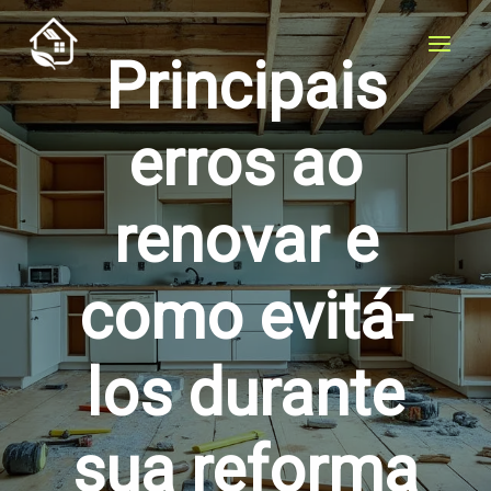
Skip
to
Principais
content
erros ao
renovar e
como evitá-
los durante
sua reforma