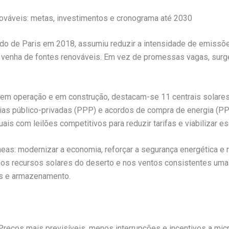
ováveis: metas, investimentos e cronograma até 2030
Acordo de Paris em 2018, assumiu reduzir a intensidade de emis
 venha de fontes renováveis. Em vez de promessas vagas, surg
em operação e em construção, destacam-se 11 centrais solares 
rias público-privadas (PPP) e acordos de compra de energia (PP
ais com leilões competitivos para reduzir tarifas e viabilizar es
eas: modernizar a economia, reforçar a segurança energética e 
nos recursos solares do deserto e nos ventos consistentes uma r
s e armazenamento.
. Preços mais previsíveis, menos interrupções e incentivos a m