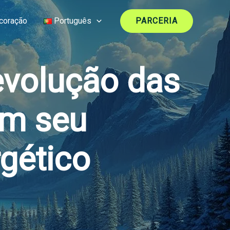
coração
Português
PARCERIA
evolução das
em seu
gético