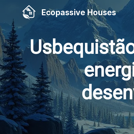
Skip
Ecopassive Houses
to
content
Usbequistão
energ
desen