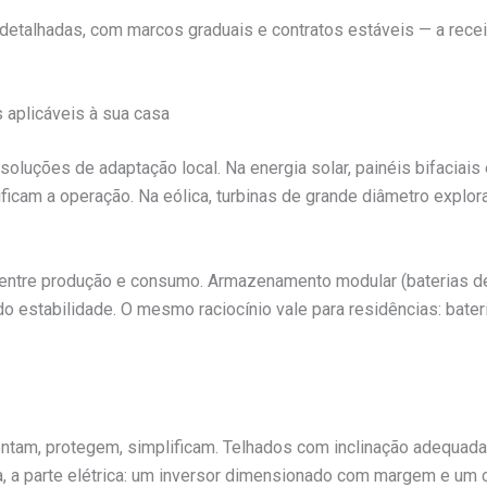
 detalhadas, com marcos graduais e contratos estáveis — a rece
s aplicáveis à sua casa
oluções de adaptação local. Na energia solar, painéis bifaciai
ficam a operação. Na eólica, turbinas de grande diâmetro explor
o entre produção e consumo. Armazenamento modular (baterias de l
 estabilidade. O mesmo raciocínio vale para residências: bater
ientam, protegem, simplificam. Telhados com inclinação adequa
a, a parte elétrica: um inversor dimensionado com margem e um