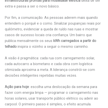
infraestruturas prontas para mobilidade elétrica
deixa de ser
extra e passa a ser o novo básico.
Por fim, a comunicação. As pessoas aderem mais quando
entendem o porquê e o como. Sinalizar poupanças reais por
quilómetro, evidenciar a queda de ruído nas ruas e mostrar
casos de sucesso locais cria confiança. Um bairro que
publica mensalmente os seus
kWh carregados a partir do
telhado
inspira o vizinho a seguir o mesmo caminho.
A visão é pragmática: cada rua com carregamento solar,
cada autocarro a biometano e cada obra com logística
otimizada aproxima a meta. A liderança constrói-se com
decisões inteligentes repetidas muitas vezes.
Ação para hoje
: escolha uma deslocação da semana para
fazer com energia limpa — programar o carregamento nas
horas solares, usar transporte público elétrico ou aderir ao
carpool. O primeiro passo é simples, o efeito acumula.