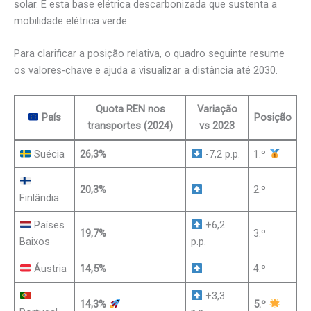
solar. É esta base elétrica descarbonizada que sustenta a
mobilidade elétrica verde.
Para clarificar a posição relativa, o quadro seguinte resume
os valores-chave e ajuda a visualizar a distância até 2030.
Quota REN nos
Variação
País
Posição
transportes (2024)
vs 2023
Suécia
26,3%
-7,2 p.p.
1.º
20,3%
2.º
Finlândia
Países
+6,2
19,7%
3.º
Baixos
p.p.
Áustria
14,5%
4.º
+3,3
14,3%
5.º