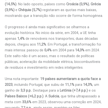
(14,5%)
. No lado oposto, países como
Croácia (0,9%)
,
Grécia
(3,9%)
e
Chéquia (5,7%)
registaram as quotas mais baixas,
mostrando que a transição não ocorre de forma homogénea.
O progresso é ainda mais significativo se olharmos a
evolução histórica. No início da série, em 2004, a UE tinha
apenas
1,4%
de renováveis nos transportes; duas décadas
depois, chegou aos
11,2%
. Em Portugal, a transformação foi
mais intensa: passou de
0,4%
em 2004 para
14,3%
em 2024.
Este salto não é um acaso, mas o resultado de políticas
públicas, aceleração da mobilidade elétrica, biocombustíveis
de resíduos e investimento em redes inteligentes.
Uma nota importante:
19 países aumentaram a quota face a
2023
, incluindo Portugal, que subiu de
11,1%
para
14,3%
, um
ganho de
3,3 p.p.
. Destaque para a
Letónia (+7,4 p.p.)
e os
Países Baixos (+6,2 p.p.)
. A
Suécia
, que tinha ultrapassado a
meta com
33,6%
em 2023, observou uma correção em 2024,
recuando
7,2 p.p.
; ainda assim, mantém-se líder.