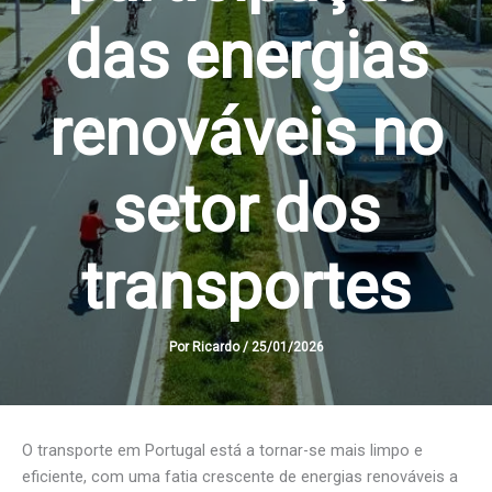
das energias
renováveis no
setor dos
transportes
Por
Ricardo
/
25/01/2026
O transporte em Portugal está a tornar-se mais limpo e
eficiente, com uma fatia crescente de energias renováveis a