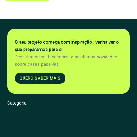
O seu projeto começa com inspiração , venha ver o
que preparamos para si.
Descubra dicas, tendências e as últimas novidades
sobre casas passivas.
QUERO SABER MAIS
Categoria
Energia
Renovação
Jardim