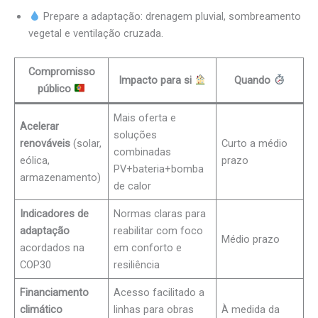
Prepare a adaptação: drenagem pluvial, sombreamento
vegetal e ventilação cruzada.
Compromisso
Impacto para si
Quando
público
Mais oferta e
Acelerar
soluções
renováveis
(solar,
Curto a médio
combinadas
eólica,
prazo
PV+bateria+bomba
armazenamento)
de calor
Indicadores de
Normas claras para
adaptação
reabilitar com foco
Médio prazo
acordados na
em conforto e
COP30
resiliência
Financiamento
Acesso facilitado a
climático
linhas para obras
À medida da