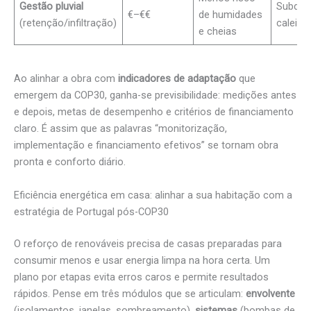
Gestão pluvial
Subdim
€–€€
de humidades
(retenção/infiltração)
caleira
e cheias
Ao alinhar a obra com
indicadores de adaptação
que
emergem da COP30, ganha-se previsibilidade: medições antes
e depois, metas de desempenho e critérios de financiamento
claro. É assim que as palavras “monitorização,
implementação e financiamento efetivos” se tornam obra
pronta e conforto diário.
Eficiência energética em casa: alinhar a sua habitação com a
estratégia de Portugal pós-COP30
O reforço de renováveis precisa de casas preparadas para
consumir menos e usar energia limpa na hora certa. Um
plano por etapas evita erros caros e permite resultados
rápidos. Pense em três módulos que se articulam:
envolvente
(isolamentos, janelas, sombreamento),
sistemas
(bombas de