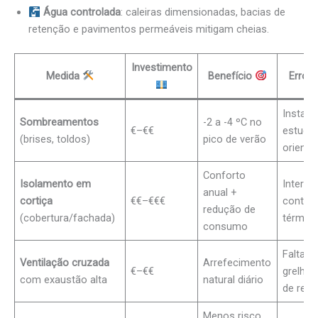
Água controlada
: caleiras dimensionadas, bacias de
retenção e pavimentos permeáveis mitigam cheias.
Investimento
Medida
Benefício
Erro a
Instala
Sombreamentos
-2 a -4 ºC no
€–€€
estuda
(brises, toldos)
pico de verão
orienta
Conforto
Isolamento em
Interro
anual +
cortiça
€€–€€€
continu
redução de
(cobertura/fachada)
térmic
consumo
Faltam
Ventilação cruzada
Arrefecimento
€–€€
grelhas
com exaustão alta
natural diário
de reto
Menos risco