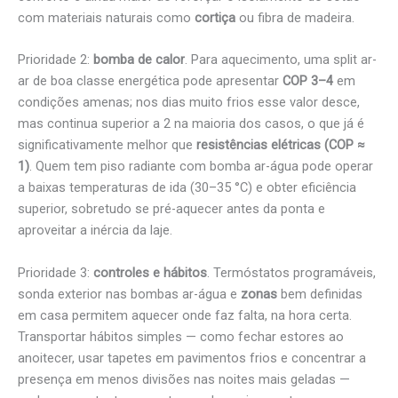
com materiais naturais como
cortiça
ou fibra de madeira.
Prioridade 2:
bomba de calor
. Para aquecimento, uma split ar-
ar de boa classe energética pode apresentar
COP 3–4
em
condições amenas; nos dias muito frios esse valor desce,
mas continua superior a 2 na maioria dos casos, o que já é
significativamente melhor que
resistências elétricas (COP ≈
1)
. Quem tem piso radiante com bomba ar-água pode operar
a baixas temperaturas de ida (30–35 °C) e obter eficiência
superior, sobretudo se pré-aquecer antes da ponta e
aproveitar a inércia da laje.
Prioridade 3:
controles e hábitos
. Termóstatos programáveis,
sonda exterior nas bombas ar-água e
zonas
bem definidas
em casa permitem aquecer onde faz falta, na hora certa.
Transportar hábitos simples — como fechar estores ao
anoitecer, usar tapetes em pavimentos frios e concentrar a
presença em menos divisões nas noites mais geladas —