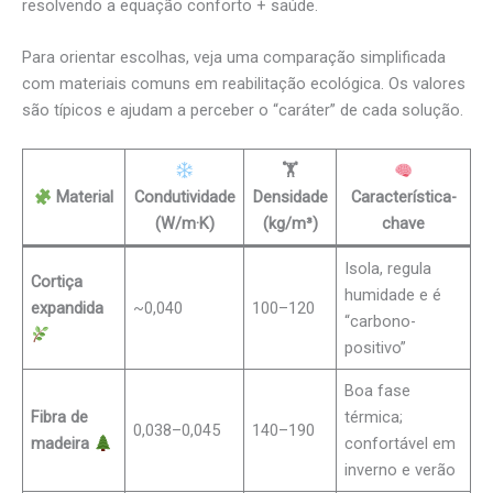
resolvendo a equação conforto + saúde.
Para orientar escolhas, veja uma comparação simplificada
com materiais comuns em reabilitação ecológica. Os valores
são típicos e ajudam a perceber o “caráter” de cada solução.
🏋️
Material
Condutividade
Densidade
Característica-
(W/m·K)
(kg/m³)
chave
Isola, regula
Cortiça
humidade e é
expandida
~0,040
100–120
“carbono-
positivo”
Boa fase
Fibra de
térmica;
0,038–0,045
140–190
madeira
confortável em
inverno e verão