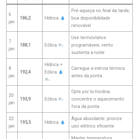
Pré-aqueça no final da tarde;
6
186,2
Hídrica
boa disponibilidade
jan
renovável
Use termóstatos
7
188,1
Eólica
programáveis; vento
jan
sustenta a noite
Hídrica +
8
Carregue a inércia térmica
192,4
Eólica
jan
antes da ponta
Opte por bi-horária;
20
193,9
Eólica
concentre o aquecimento
jan
fora da ponta
22
Água abundante: priorize
195,5
Hídrica
jan
uso elétrico eficiente
Manter temperatura