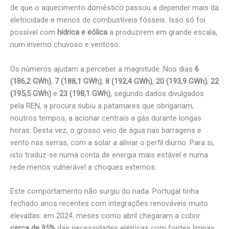
de que o aquecimento doméstico passou a depender mais da
eletricidade e menos de combustíveis fósseis. Isso só foi
possível com
hídrica e eólica
a produzirem em grande escala,
num inverno chuvoso e ventoso.
Os números ajudam a perceber a magnitude. Nos dias
6
(186,2 GWh)
,
7 (188,1 GWh)
,
8 (192,4 GWh)
,
20 (193,9 GWh)
,
22
(195,5 GWh)
e
23 (198,1 GWh)
, segundo dados divulgados
pela REN, a procura subiu a patamares que obrigariam,
noutros tempos, a acionar centrais a gás durante longas
horas. Desta vez, o grosso veio de água nas barragens e
vento nas serras, com a solar a aliviar o perfil diurno. Para si,
isto traduz-se numa conta de energia mais estável e numa
rede menos vulnerável a choques externos.
Este comportamento não surgiu do nada. Portugal tinha
fechado anos recentes com integrações renováveis muito
elevadas: em 2024, meses como abril chegaram a cobrir
cerca de 95%
das necessidades elétricas com fontes limpas