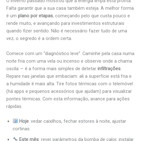
O inverno passado mostrou que a energia limpa está pronta.
Falta garantir que a sua casa também esteja. A melhor forma
é um
plano por etapas
, começando pelo que custa pouco e
rende muito, e avançando para investimentos estruturais
quando fizer sentido. Não é necessário fazer tudo de uma
vez; o segredo é a ordem certa.
Comece com um “diagnóstico leve”. Caminhe pela casa numa
noite fria com uma vela ou incenso e observe onde a chama
oscila — é a forma mais simples de detetar
infiltrações
.
Repare nas janelas que embaciam: ali a superfície está fria e
a humidade é mais alta. Tire fotos térmicas com o telemóvel
(há apps e pequenos acessórios que ajudam) para visualizar
pontes térmicas. Com esta informação, avance para ações
rápidas.
Hoje
: vedar caixilhos, fechar estores à noite, ajustar
cortinas.
Este mês
: rever parâmetros da bomba de calor, instalar