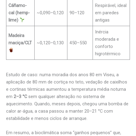
Cáñamo-
Respirável, ideal
cal (hemp-
~0,090–0,120
90–120
em paredes
lime)
antigas
Inércia
Madeira
moderada e
maciça/CLT
~0,120–0,130
450–550
conforto
higrotérmico
Estudo de caso: numa moradia dos anos 80 em Viseu, a
aplicação de 80 mm de cortiça no teto, vedação de caixilhos
e cortinas térmicas aumentou a temperatura média noturna
em
2–3 °C
sem qualquer alteração no sistema de
aquecimento. Quando, meses depois, chegou uma bomba de
calor ar-água, a casa passou a manter 20–21 °C com
estabilidade e menos ciclos de arranque.
Em resumo, a bioclimática soma “ganhos pequenos” que,