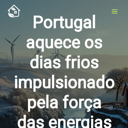
Skip
to
Portugal
content
aquece os
dias frios
impulsionado
pela força
das energias