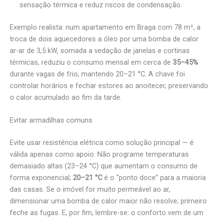
sensação térmica e reduz riscos de condensação.
Exemplo realista: num apartamento em Braga com 78 m², a
troca de dois aquecedores a óleo por uma bomba de calor
ar-ar de 3,5 kW, somada a vedação de janelas e cortinas
térmicas, reduziu o consumo mensal em cerca de
35–45%
durante vagas de frio, mantendo 20–21 °C. A chave foi
controlar horários e fechar estores ao anoitecer, preservando
o calor acumulado ao fim da tarde.
Evitar armadilhas comuns
Evite usar resistência elétrica como solução principal — é
válida apenas como apoio. Não programe temperaturas
demasiado altas (23–24 °C) que aumentam o consumo de
forma exponencial;
20–21 °C
é o “ponto doce” para a maioria
das casas. Se o imóvel for muito permeável ao ar,
dimensionar uma bomba de calor maior não resolve; primeiro
feche as fugas. E, por fim, lembre-se: o conforto vem de um