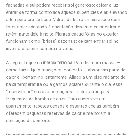
fachadas a sul podem receber sol generoso; deixar a luz
entrar de forma controlada aquece superfícies e ar, elevando
a temperatura de base. Vidros de baixa emissividade com
fator solar adaptado à orientação deixam o calor entrar e
retêm parte dele à noite. Plantas caducifólias no exterior
funcionam como “brises” sazonais: deixam entrar sol no
inverno e fazem sombra no verão.
A seguir, foque na
inércia térmica
. Paredes com massa —
como taipa, tijolo maciço ou concreto — absorvem parte do
calor e libertam-no lentamente. Aliado a um piso radiante de
baixa temperatura ou a ganhos solares durante o dia, esse
“reservatório” suaviza oscilações e reduz arranques
frequentes da bomba de calor. Para quem vive em
apartamento, tapetes densos e estantes cheias também
oferecem pequenas reservas de calor e melhoram a
sensação de conforto.
Os
materiais naturais
acrescentam desempenho e qualidade