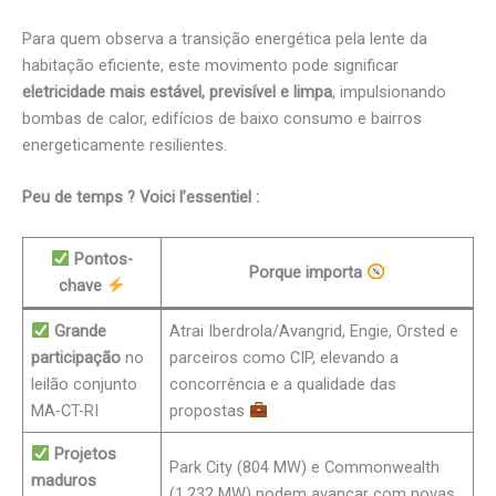
Para quem observa a transição energética pela lente da
habitação eficiente, este movimento pode significar
eletricidade mais estável, previsível e limpa
, impulsionando
bombas de calor, edifícios de baixo consumo e bairros
energeticamente resilientes.
Peu de temps ? Voici l’essentiel :
Pontos-
Porque importa
chave
Grande
Atrai Iberdrola/Avangrid, Engie, Orsted e
participação
no
parceiros como CIP, elevando a
leilão conjunto
concorrência e a qualidade das
MA-CT-RI
propostas
Projetos
Park City (804 MW) e Commonwealth
maduros
(1.232 MW) podem avançar com novas