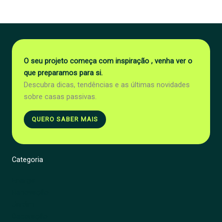
O seu projeto começa com inspiração , venha ver o
que preparamos para si.
Descubra dicas, tendências e as últimas novidades
sobre casas passivas.
QUERO SABER MAIS
Categoria
Energia
Renovação
Jardim
Decoração