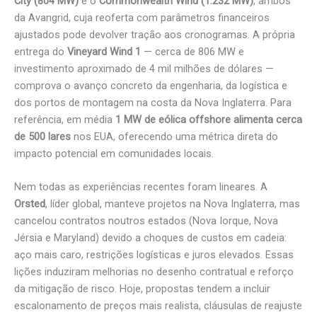
City (804 MW)
e o
Commonwealth Wind (1.232 MW)
, ambos
da Avangrid, cuja reoferta com parâmetros financeiros
ajustados pode devolver tração aos cronogramas. A própria
entrega do
Vineyard Wind 1
— cerca de 806 MW e
investimento aproximado de 4 mil milhões de dólares —
comprova o avanço concreto da engenharia, da logística e
dos portos de montagem na costa da Nova Inglaterra. Para
referência, em média
1 MW de eólica offshore alimenta cerca
de 500 lares
nos EUA, oferecendo uma métrica direta do
impacto potencial em comunidades locais.
Nem todas as experiências recentes foram lineares. A
Orsted
, líder global, manteve projetos na Nova Inglaterra, mas
cancelou contratos noutros estados (Nova Iorque, Nova
Jérsia e Maryland) devido a choques de custos em cadeia:
aço mais caro, restrições logísticas e juros elevados. Essas
lições induziram melhorias no desenho contratual e reforço
da mitigação de risco. Hoje, propostas tendem a incluir
escalonamento de preços mais realista, cláusulas de reajuste