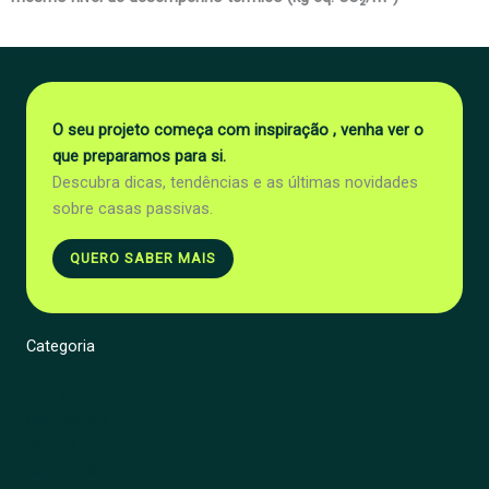
O seu projeto começa com inspiração , venha ver o
que preparamos para si.
Descubra dicas, tendências e as últimas novidades
sobre casas passivas.
QUERO SABER MAIS
Categoria
Energia
Renovação
Jardim
Decoração