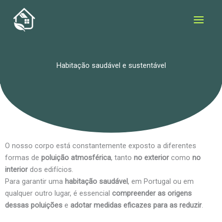
Skip
to
content
Habitação saudável e sustentável
O nosso corpo está constantemente exposto a diferentes
formas de
poluição atmosférica
, tanto
no exterior
como
no
interior
dos edifícios.
Para garantir uma
habitação saudável
, em Portugal ou em
qualquer outro lugar, é essencial
compreender as origens
dessas poluições
e
adotar medidas eficazes para as reduzir
.