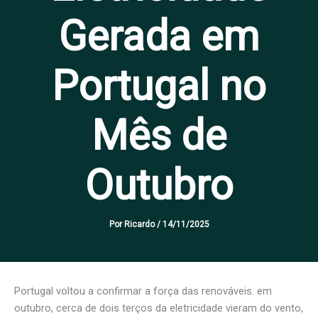
Gerada em
Portugal no
Mês de
Outubro
Por
Ricardo
/
14/11/2025
Portugal voltou a confirmar a força das renováveis: em
outubro, cerca de dois terços da eletricidade vieram do vento,