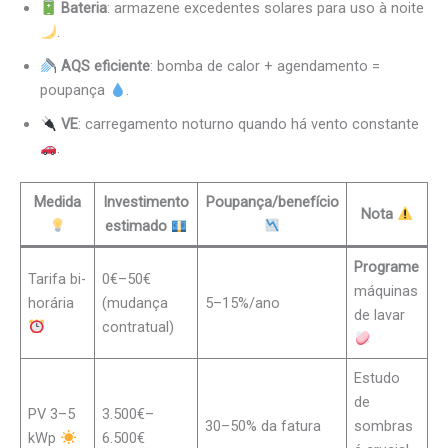
Bateria
: armazene excedentes solares para uso à noite
.
AQS eficiente
: bomba de calor + agendamento =
poupança
.
VE
: carregamento noturno quando há vento constante
.
Medida
Investimento
Poupança/benefício
Nota
estimado
Programe
Tarifa bi-
0€–50€
máquinas
horária
(mudança
5–15%/ano
de lavar
contratual)
Estudo
de
PV 3–5
3.500€–
30–50% da fatura
sombras
kWp
6.500€