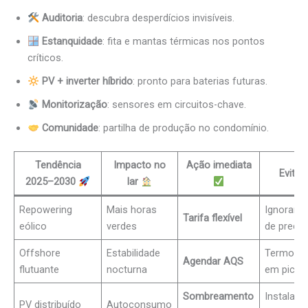
Auditoria
: descubra desperdícios invisíveis.
Estanquidade
: fita e mantas térmicas nos pontos
críticos.
PV + inverter híbrido
: pronto para baterias futuras.
Monitorização
: sensores em circuitos-chave.
Comunidade
: partilha de produção no condomínio.
Tendência
Impacto no
Ação imediata
Evite 
2025–2030
lar
Repowering
Mais horas
Ignorar h
Tarifa flexível
eólico
verdes
de preço
Offshore
Estabilidade
Termoac
Agendar AQS
flutuante
nocturna
em pico
Sombreamento
Instalar 
PV distribuído
Autoconsumo