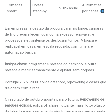
Tomadas
Cortes
Automatize
−5–8% anual
smart
stand-by
por cenas
Em empresas, a gestão da procura vai mais longe: câmaras
de frio pré-arrefecem quando há excesso renovável, e
processos eletrointensivos deslocam turnos. A lógica é
replicável em casa, em escala reduzida, com timers e
automação básica.
Insight-chave
: programar é metade do caminho; a outra
metade é medir semanalmente e ajustar sem dogmas.
Portugal 2025–2030: eólica offshore, repowering e casas que
dialogam com a rede
O resultado de outubro aponta para o futuro.
Repowering de
parques eólicos
, eólica offshore flutuante, mais fotovoltaico
distribuído e armazenamento vão tornar meses verdes ainda