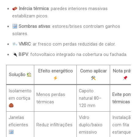
Inércia térmica
: paredes interiores massivas
estabilizam picos.
Sombras ativas
: estores/brises controlam ganhos
solares.
VMRC
: ar fresco com perdas reduzidas de calor.
BIPV
: fotovoltaico integrado na cobertura ou fachada.
Efeito energético
Como aplicar
Nota prátic
Solução
Isolamento
Capoto
Menos perdas
Evite ponte
em cortiça
natural 80–
térmicas
térmicas
120 mm
Janelas
Vidro
Instalação
eficientes
Reduz infiltrações
duplo/baixo
com fita
emissivo
estanque