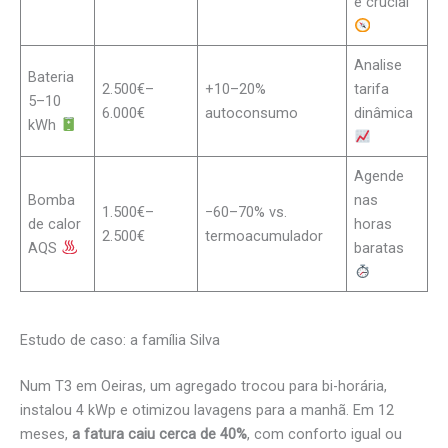
é crucial
Analise
Bateria
2.500€–
+10–20%
tarifa
5–10
6.000€
autoconsumo
dinâmica
kWh
Agende
Bomba
nas
1.500€–
−60–70% vs.
de calor
horas
2.500€
termoacumulador
AQS
baratas
Estudo de caso: a família Silva
Num T3 em Oeiras, um agregado trocou para bi-horária,
instalou 4 kWp e otimizou lavagens para a manhã. Em 12
meses,
a fatura caiu cerca de 40%
, com conforto igual ou