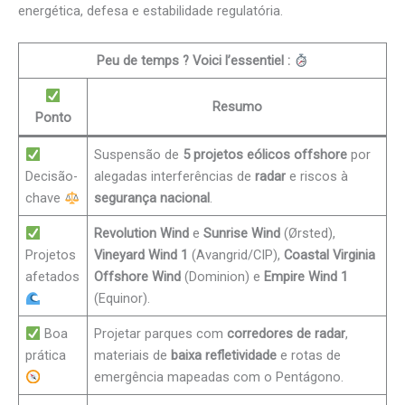
energética, defesa e estabilidade regulatória.
Peu de temps ? Voici l’essentiel :
Resumo
Ponto
Suspensão de
5 projetos eólicos offshore
por
Decisão-
alegadas interferências de
radar
e riscos à
chave
segurança nacional
.
Revolution Wind
e
Sunrise Wind
(Ørsted),
Projetos
Vineyard Wind 1
(Avangrid/CIP),
Coastal Virginia
afetados
Offshore Wind
(Dominion) e
Empire Wind 1
(Equinor).
Boa
Projetar parques com
corredores de radar
,
prática
materiais de
baixa refletividade
e rotas de
emergência mapeadas com o Pentágono.