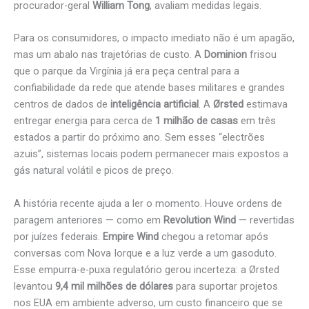
procurador-geral
William Tong
, avaliam medidas legais.
Para os consumidores, o impacto imediato não é um apagão,
mas um abalo nas trajetórias de custo. A
Dominion
frisou
que o parque da Virgínia já era peça central para a
confiabilidade da rede que atende bases militares e grandes
centros de dados de
inteligência artificial
. A
Ørsted
estimava
entregar energia para cerca de
1 milhão de casas
em três
estados a partir do próximo ano. Sem esses “electrões
azuis”, sistemas locais podem permanecer mais expostos a
gás natural volátil e picos de preço.
A história recente ajuda a ler o momento. Houve ordens de
paragem anteriores — como em
Revolution Wind
— revertidas
por juízes federais.
Empire Wind
chegou a retomar após
conversas com Nova Iorque e a luz verde a um gasoduto.
Esse empurra-e-puxa regulatório gerou incerteza: a Ørsted
levantou
9,4 mil milhões de dólares
para suportar projetos
nos EUA em ambiente adverso, um custo financeiro que se