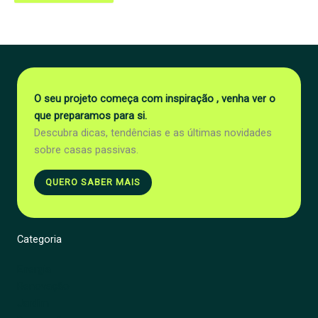
O seu projeto começa com inspiração , venha ver o
que preparamos para si.
Descubra dicas, tendências e as últimas novidades
sobre casas passivas.
QUERO SABER MAIS
Categoria
Energia
Renovação
Jardim