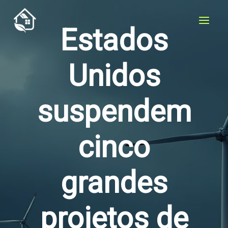
Skip
to
Estados
content
Unidos
suspendem
cinco
grandes
projetos de