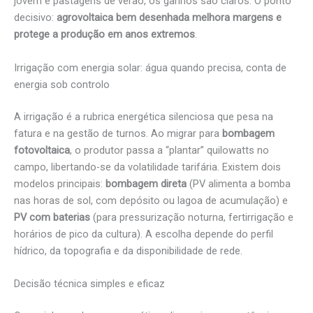
jovem e pastagens de verão, os ganhos são claros. O ponto
decisivo:
agrovoltaica bem desenhada melhora margens e
protege a produção em anos extremos
.
Irrigação com energia solar: água quando precisa, conta de
energia sob controlo
A irrigação é a rubrica energética silenciosa que pesa na
fatura e na gestão de turnos. Ao migrar para
bombagem
fotovoltaica
, o produtor passa a “plantar” quilowatts no
campo, libertando-se da volatilidade tarifária. Existem dois
modelos principais:
bombagem direta
(PV alimenta a bomba
nas horas de sol, com depósito ou lagoa de acumulação) e
PV com baterias
(para pressurização noturna, fertirrigação e
horários de pico da cultura). A escolha depende do perfil
hídrico, da topografia e da disponibilidade de rede.
Decisão técnica simples e eficaz