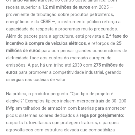
O
Fundo Ambiental
está no centro desta dinâmica. Com
receita superior a
1,2 mil milhões de euros
em 2025 —
proveniente de tributação sobre produtos petrolíferos,
energéticos e da
CESE
—, o instrumento público reforça a
capacidade de resposta a programas muito procurados.
Além do pacote para a agricultura, está prevista a
2.ª fase do
incentivo à compra de veículos elétricos
, e reforços de
25
milhões de euros
para compensar grandes consumidores de
eletricidade face aos custos do mercado europeu de
emissões. A par, há um trilho até 2030 com
275 milhões de
euros
para promover a competitividade industrial, gerando
sinergias nas cadeias de valor.
Na prática, o produtor pergunta: “Que tipo de projeto é
elegível?” Exemplos típicos incluem microcentrais de 30–200
kWp em telhados de armazém com baterias para amortecer
picos; sistemas solares dedicados à
rega por gotejamento
;
carports fotovoltaicos que protegem tratores; e parques
agrovoltaicos com estrutura elevada que compatibiliza