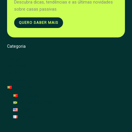
Descubra dicas, tendências e as últimas novidades
sobre casas passivas.
QUERO SABER MAIS
Categoria
Energia
Renovação
Jardim
Decoração
Português
Português
Português (Brasil)
English
Français