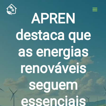
Skip
to
APREN
content
destaca que
as energias
renováveis
seguem
essenciais