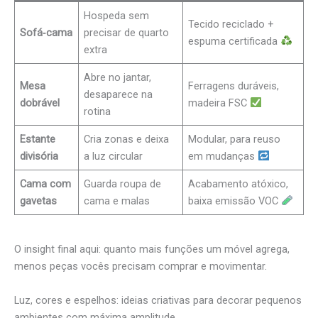
Hospeda sem
Tecido reciclado +
Sofá‑cama
precisar de quarto
espuma certificada
extra
Abre no jantar,
Mesa
Ferragens duráveis,
desaparece na
dobrável
madeira FSC
rotina
Estante
Cria zonas e deixa
Modular, para reuso
divisória
a luz circular
em mudanças
Cama com
Guarda roupa de
Acabamento atóxico,
gavetas
cama e malas
baixa emissão VOC
O insight final aqui: quanto mais funções um móvel agrega,
menos peças vocês precisam comprar e movimentar.
Luz, cores e espelhos: ideias criativas para decorar pequenos
ambientes com máxima amplitude