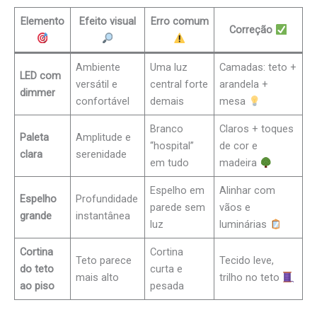
Elemento
Efeito visual
Erro comum
Correção
Ambiente
Uma luz
Camadas: teto +
LED com
versátil e
central forte
arandela +
dimmer
confortável
demais
mesa
Branco
Claros + toques
Paleta
Amplitude e
“hospital”
de cor e
clara
serenidade
em tudo
madeira
Espelho em
Alinhar com
Espelho
Profundidade
parede sem
vãos e
grande
instantânea
luz
luminárias
Cortina
Cortina
Teto parece
Tecido leve,
do teto
curta e
mais alto
trilho no teto
ao piso
pesada