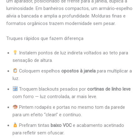
um aparador, posicionado de frente para a janela, duplica a
luminosidade. Em banheiros compactos, um armário‑espelho
alivia a bancada e amplia a profundidade. Molduras finas e
formatos orgânicos trazem modernidade sem pesar.
Truques rápidos que fazem diferença
Instalem pontos de luz indireta voltados ao teto para
sensação de altura.
Coloquem espelhos
opostos à janela
para multiplicar a
luz.
Troquem blackouts pesados por
cortinas de linho leve
com forro — luz controlada, ar mais leve.
Pintem rodapés e portas no mesmo tom da parede
para um efeito “clean” e contínuo.
Prefiram tintas
baixo VOC
e acabamento acetinado
para refletir sem ofuscar.