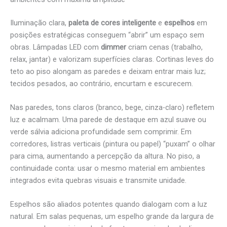
Iluminação clara,
paleta de cores inteligente
e
espelhos
em
posições estratégicas conseguem “abrir” um espaço sem
obras. Lâmpadas LED com
dimmer
criam cenas (trabalho,
relax, jantar) e valorizam superfícies claras. Cortinas leves do
teto ao piso alongam as paredes e deixam entrar mais luz;
tecidos pesados, ao contrário, encurtam e escurecem.
Nas paredes, tons claros (branco, bege, cinza-claro) refletem
luz e acalmam. Uma parede de destaque em azul suave ou
verde sálvia adiciona profundidade sem comprimir. Em
corredores, listras verticais (pintura ou papel) “puxam” o olhar
para cima, aumentando a percepção da altura. No piso, a
continuidade conta: usar o mesmo material em ambientes
integrados evita quebras visuais e transmite unidade.
Espelhos são aliados potentes quando dialogam com a luz
natural. Em salas pequenas, um espelho grande da largura de