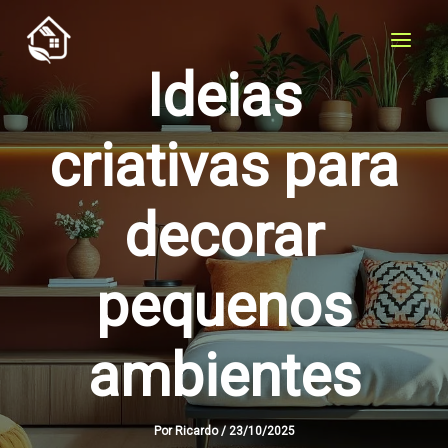
Skip
to
content
Ideias
criativas para
decorar
pequenos
ambientes
Por
Ricardo
/
23/10/2025