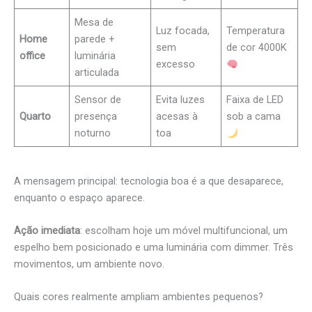
Mesa de
Luz focada,
Temperatura
Home
parede +
sem
de cor 4000K
office
luminária
excesso
articulada
Sensor de
Evita luzes
Faixa de LED
Quarto
presença
acesas à
sob a cama
noturno
toa
A mensagem principal: tecnologia boa é a que desaparece,
enquanto o espaço aparece.
Ação imediata
: escolham hoje um móvel multifuncional, um
espelho bem posicionado e uma luminária com dimmer. Três
movimentos, um ambiente novo.
Quais cores realmente ampliam ambientes pequenos?