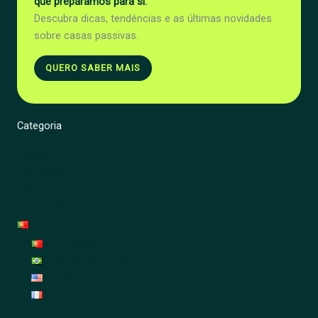
que preparamos para si.
Descubra dicas, tendências e as últimas novidades
sobre casas passivas.
QUERO SABER MAIS
Categoria
Energia
Renovação
Jardim
Decoração
Português
Português
Português (Brasil)
English
Français