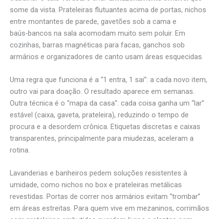
some da vista. Prateleiras flutuantes acima de portas, nichos
entre montantes de parede, gavetões sob a cama e
baús‑bancos na sala acomodam muito sem poluir. Em
cozinhas, barras magnéticas para facas, ganchos sob
armários e organizadores de canto usam áreas esquecidas.
Uma regra que funciona é a “1 entra, 1 sai”: a cada novo item,
outro vai para doação. O resultado aparece em semanas.
Outra técnica é o “mapa da casa”: cada coisa ganha um “lar”
estável (caixa, gaveta, prateleira), reduzindo o tempo de
procura e a desordem crônica. Etiquetas discretas e caixas
transparentes, principalmente para miudezas, aceleram a
rotina.
Lavanderias e banheiros pedem soluções resistentes à
umidade, como nichos no box e prateleiras metálicas
revestidas. Portas de correr nos armários evitam “trombar”
em áreas estreitas. Para quem vive em mezaninos, corrimãos