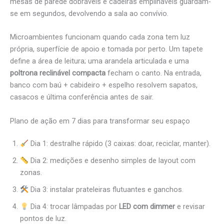
mesas de parede dobráveis e cadeiras empilháveis guardam-
se em segundos, devolvendo a sala ao convívio.
Microambientes funcionam quando cada zona tem luz
própria, superfície de apoio e tomada por perto. Um tapete
define a área de leitura; uma arandela articulada e uma
poltrona reclinável compacta
fecham o canto. Na entrada,
banco com baú + cabideiro + espelho resolvem sapatos,
casacos e última conferência antes de sair.
Plano de ação em 7 dias para transformar seu espaço
Dia 1: destralhe rápido (3 caixas: doar, reciclar, manter).
Dia 2: medições e desenho simples de layout com
zonas.
Dia 3: instalar prateleiras flutuantes e ganchos.
Dia 4: trocar lâmpadas por
LED com dimmer
e revisar
pontos de luz.