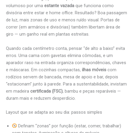
volumoso por uma
estante vazada
que funciona como
divisória entre estar e home office. Resultado? Boa passagem
de luz, mais zonas de uso e menos ruído visual. Portas de
correr (em armários e divisórias) também libertam área de
giro — um ganho real em plantas estreitas.
Quando cada centímetro conta, pensar “de alto a baixo” evita
erros. Uma cama com gavetas elimina cômodas, e um
aparador raso na entrada organiza correspondências, chaves
e máscaras. Em cozinhas compactas,
ilhas móveis
com
rodízios servem de bancada, mesa de apoio e bar, depois
“estacionam” junto à parede. Para a sustentabilidade, invistam
em madeira
certificada (FSC)
, bambu e peças reparáveis —
duram mais e reduzem desperdício.
Layout que se adapta ao seu dia: passos simples
Definam “zonas” por função (estar, comer, trabalhar)
com tapetes, iluminação e alturas de móveis.