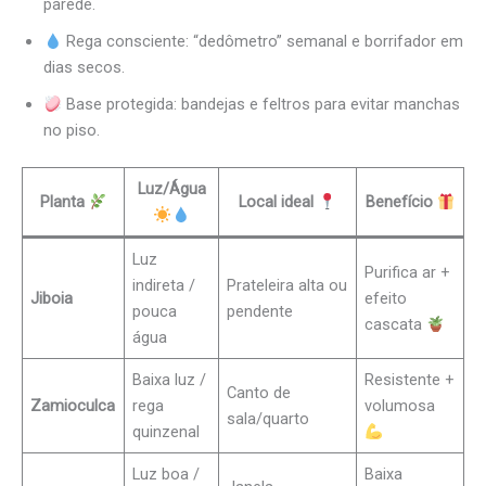
parede.
Rega consciente: “dedômetro” semanal e borrifador em
dias secos.
Base protegida: bandejas e feltros para evitar manchas
no piso.
Luz/Água
Planta
Local ideal
Benefício
Luz
Purifica ar +
indireta /
Prateleira alta ou
Jiboia
efeito
pouca
pendente
cascata
água
Baixa luz /
Resistente +
Canto de
Zamioculca
rega
volumosa
sala/quarto
quinzenal
Luz boa /
Baixa