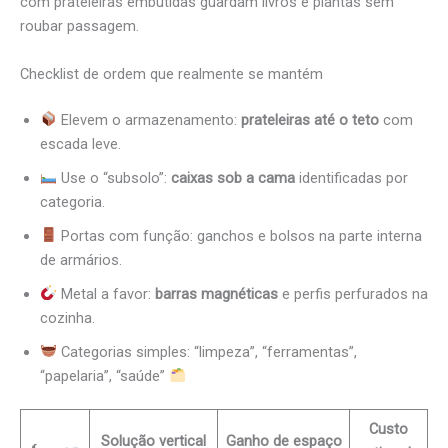
com prateleiras embutidas guardam livros e plantas sem
roubar passagem.
Checklist de ordem que realmente se mantém
Elevem o armazenamento:
prateleiras até o teto
com
escada leve.
Use o “subsolo”:
caixas sob a cama
identificadas por
categoria.
Portas com função: ganchos e bolsos na parte interna
de armários.
Metal a favor:
barras magnéticas
e perfis perfurados na
cozinha.
Categorias simples: “limpeza”, “ferramentas”,
“papelaria”, “saúde”
Custo
Solução vertical
Ganho de espaço