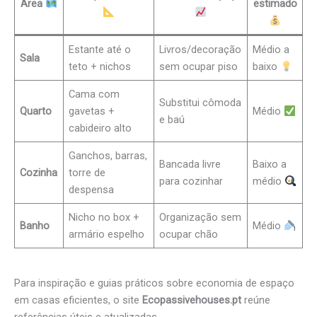
Área
estimado
Estante até o
Livros/decoração
Médio a
Sala
teto + nichos
sem ocupar piso
baixo
Cama com
Substitui cômoda
Quarto
gavetas +
Médio
e baú
cabideiro alto
Ganchos, barras,
Bancada livre
Baixo a
Cozinha
torre de
para cozinhar
médio
despensa
Nicho no box +
Organização sem
Banho
Médio
armário espelho
ocupar chão
Para inspiração e guias práticos sobre economia de espaço
em casas eficientes, o site
Ecopassivehouses.pt
reúne
referências úteis e atualizadas.