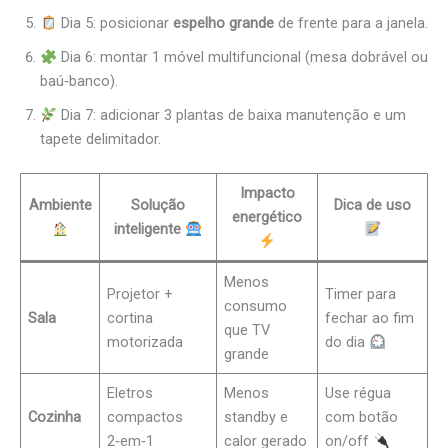
Dia 5: posicionar
espelho grande
de frente para a janela.
Dia 6: montar 1 móvel multifuncional (mesa dobrável ou
baú‑banco).
Dia 7: adicionar 3 plantas de baixa manutenção e um
tapete delimitador.
Impacto
Ambiente
Solução
Dica de uso
energético
inteligente
Menos
Projetor +
Timer para
consumo
Sala
cortina
fechar ao fim
que TV
motorizada
do dia
grande
Eletros
Menos
Use régua
Cozinha
compactos
standby e
com botão
2‑em‑1
calor gerado
on/off