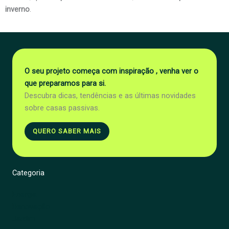
inverno
.
O seu projeto começa com inspiração , venha ver o
que preparamos para si.
Descubra dicas, tendências e as últimas novidades
sobre casas passivas.
QUERO SABER MAIS
Categoria
Energia
Renovação
Jardim