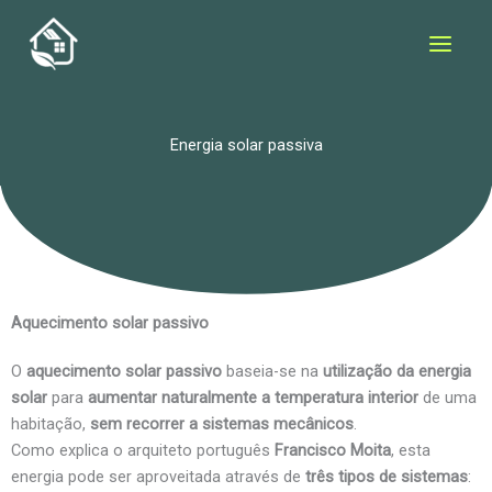
Skip
to
content
Energia solar passiva
Aquecimento solar passivo
O
aquecimento solar passivo
baseia-se na
utilização da energia
solar
para
aumentar naturalmente a temperatura interior
de uma
habitação,
sem recorrer a sistemas mecânicos
.
Como explica o arquiteto português
Francisco Moita
, esta
energia pode ser aproveitada através de
três tipos de sistemas
: