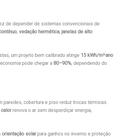
 vez de depender de sistemas convencionais de
contínuo
,
vedação hermética
,
janelas de alto
stas, um projeto bem calibrado atinge
15 kWh/m²·ano
a economia pode chegar a
80–90%
, dependendo do
 paredes, cobertura e piso reduz trocas térmicas.
 calor
renova o ar sem desperdiçar energia,
a
orientação solar
para ganhos no inverno e proteção