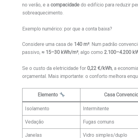
no verão, e a
compacidade
do edifício para reduzir 
sobreaquecimento.
Exemplo numérico: por que a conta baixa?
Considere uma casa de
140 m²
. Num padrão convenci
passivo,
≈ 15–30 kWh/m²
, algo como
2.100–4.200 k
Se o custo da eletricidade for
0,22 €/kWh
, a economia
orçamental. Mais importante: o conforto melhora enq
Elemento
Casa Convencio
Isolamento
Intermitente
Vedação
Fugas comuns
Janelas
Vidro simples/duplo