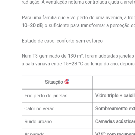
radiação. A ventilação noturna controlada ajuda a arr
Para uma família que vive perto de uma avenida, a tro
10–20 dB
, o suficiente para transformar a perceção 
Estudo de caso: conforto sem esforço
Num T3 geminado de 130 m², foram adotadas janelas U
a sala variava entre 15–28 °C ao longo do ano; depo
Situação
Frio perto de janelas
Vidro triplo + caixi
Calor no verão
Sombreamento ext
Ruído urbano
Camadas acústica
Ar parado
VMC com recuper