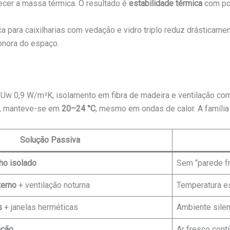
efecer a massa térmica. O resultado é
estabilidade térmica
com po
ca para caixilharias com vedação e vidro triplo reduz drásticame
sonora do espaço.
w 0,9 W/m²K, isolamento em fibra de madeira e ventilação com 
is, manteve-se em
20–24 °C
, mesmo em ondas de calor. A famíli
Solução Passiva
lho isolado
Sem “parede f
erno
+ ventilação noturna
Temperatura e
s
+ janelas herméticas
Ambiente sile
ação
Ar fresco con