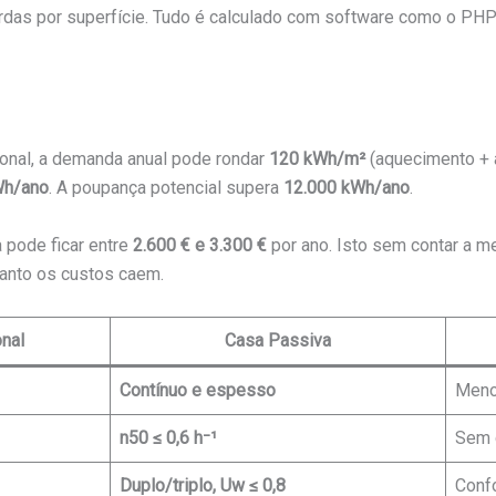
perdas por superfície. Tudo é calculado com software como o PH
onal, a demanda anual pode rondar
120 kWh/m²
(aquecimento + 
Wh/ano
. A poupança potencial supera
12.000 kWh/ano
.
 pode ficar entre
2.600 € e 3.300 €
por ano. Isto sem contar a me
uanto os custos caem.
nal
Casa Passiva
Contínuo e espesso
Meno
n50 ≤ 0,6 h⁻¹
Sem 
Duplo/triplo, Uw ≤ 0,8
Confo