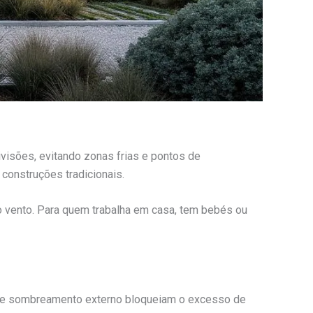
ivisões, evitando zonas frias e pontos de
construções tradicionais.
 vento. Para quem trabalha em casa, tem bebés ou
os) e sombreamento externo bloqueiam o excesso de