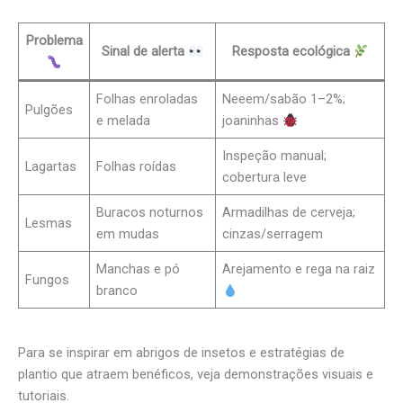
Problema
Sinal de alerta
Resposta ecológica
Folhas enroladas
Neeem/sabão 1–2%;
Pulgões
e melada
joaninhas
Inspeção manual;
Lagartas
Folhas roídas
cobertura leve
Buracos noturnos
Armadilhas de cerveja;
Lesmas
em mudas
cinzas/serragem
Manchas e pó
Arejamento e rega na raiz
Fungos
branco
Para se inspirar em abrigos de insetos e estratégias de
plantio que atraem benéficos, veja demonstrações visuais e
tutoriais.