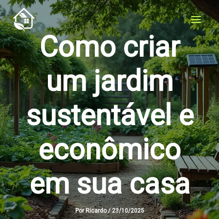
Skip
to
content
Como criar
um jardim
sustentável e
econômico
em sua casa
Por
Ricardo
/
23/10/2025