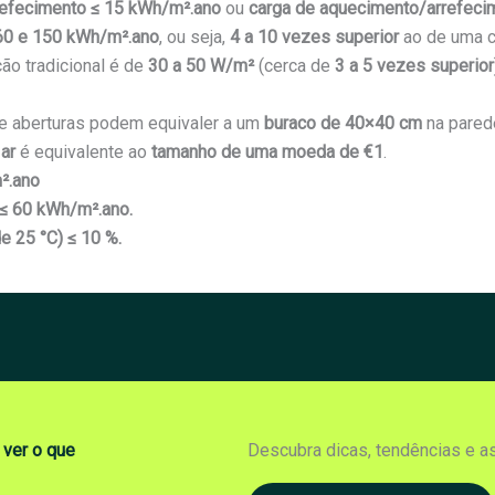
refecimento ≤ 15 kWh/m².ano
ou
carga de aquecimento/arrefeci
60 e 150 kWh/m².ano
, ou seja,
4 a 10 vezes superior
ao de uma c
o tradicional é de
30 a 50 W/m²
(cerca de
3 a 5 vezes superior
e aberturas podem equivaler a um
buraco de 40×40 cm
na pared
 ar
é equivalente ao
tamanho de uma moeda de €1
.
².ano
 ≤ 60 kWh/m².ano.
e 25 °C) ≤ 10 %.
 ver o que
Descubra dicas, tendências e a