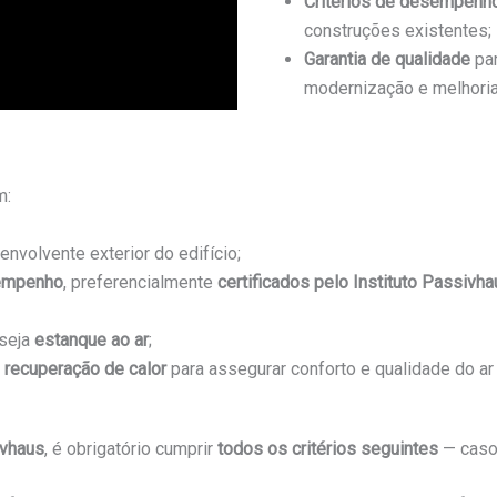
Critérios de desempenho
construções existentes;
Garantia de qualidade
par
modernização e melhoria
m:
nvolvente exterior do edifício;
sempenho
, preferencialmente
certificados pelo Instituto Passivha
 seja
estanque ao ar
;
m
recuperação de calor
para assegurar conforto e qualidade do ar i
ivhaus
, é obrigatório cumprir
todos os critérios seguintes
— caso 