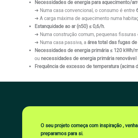
Necessidades de energia para aquecimento/ar
➜ Numa casa convencional, o consumo é entre
➜ A carga máxima de aquecimento numa habitaçã
Estanquidade ao ar (n50) ≤ 0,6/h.
➜ Numa construção comum, pequenas fissuras 
➜ Numa casa passiva, a
área total das fugas de
Necessidades de energia primária ≤ 120 kWh/m
ou
necessidades de energia primária renovável
Frequência de excesso de temperatura (acima d
O seu projeto começa com inspiração , venha
preparamos para si.