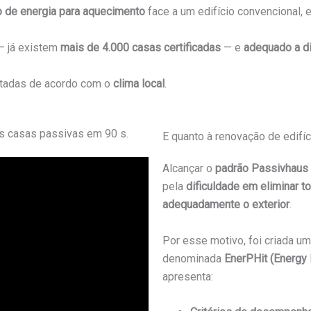
 de energia para aquecimento
face a um edifício convencional, 
 já existem
mais de 4.000 casas certificadas
— e
adequado a di
tadas de acordo com o
clima local
.
s casas passivas em 90 s.
E quanto à renovação de edifí
Alcançar o
padrão Passivhaus
pela
dificuldade em eliminar t
adequadamente o exterior
.
Por esse motivo, foi criada u
denominada
EnerPHit (Energy
apresenta: