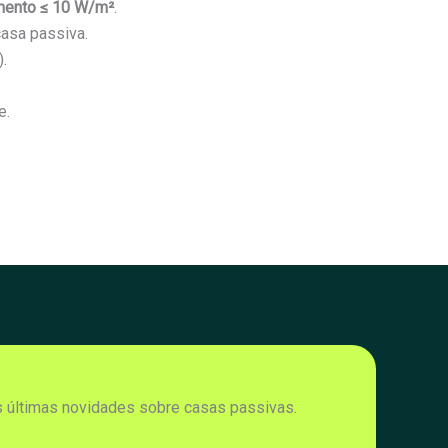
mento ≤ 10 W/m²
.
asa passiva.
).
e.
s últimas novidades sobre casas passivas.