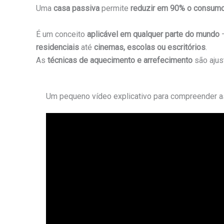
Uma
casa passiva
permite
reduzir em 90% o consumo
É um conceito
aplicável em qualquer parte do mundo
—
residenciais
até
cinemas, escolas ou escritórios
.
As
técnicas de aquecimento e arrefecimento
são ajus
Um pequeno vídeo explicativo para compreender a