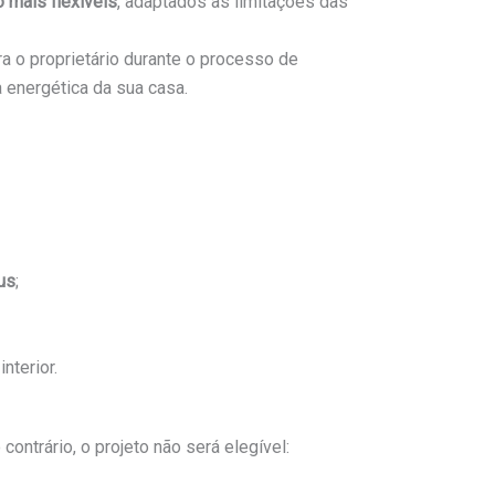
 mais flexíveis
, adaptados às limitações das
a o proprietário durante o processo de
 energética da sua casa.
us
;
nterior.
contrário, o projeto não será elegível: