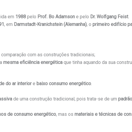
cida em
1988
pelo
Prof. Bo Adamson
e pelo
Dr. Wolfgang Feist
.
91
, em
Darmstadt-Kranichstein (Alemanha)
, o
primeiro edifício 
comparação com as construções tradicionais;
 a
mesma eficiência energética
que tinha aquando da sua constru
de do ar interior
e
baixo consumo energético
.
assiva
de uma construção tradicional, pois trata-se de um
padrã
rosos de consumo energético
, mas os
materiais e técnicas de con