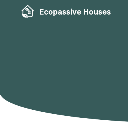
Skip
Ecopassive Houses
to
content